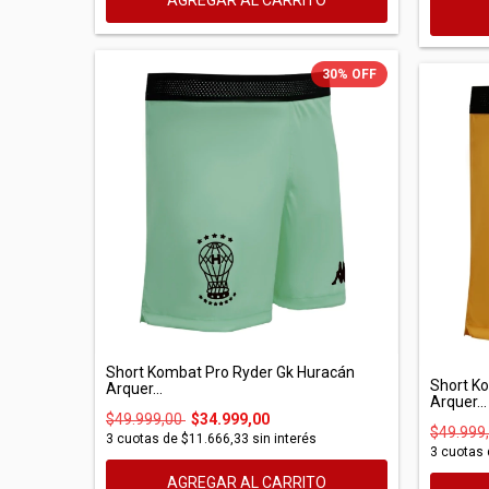
AGREGAR AL CARRITO
30
%
OFF
Short Kombat Pro Ryder Gk Huracán
Short K
Arquer...
Arquer...
$49.999,00
$34.999,00
$49.999
3
cuotas de
$11.666,33
sin interés
3
cuotas
AGREGAR AL CARRITO