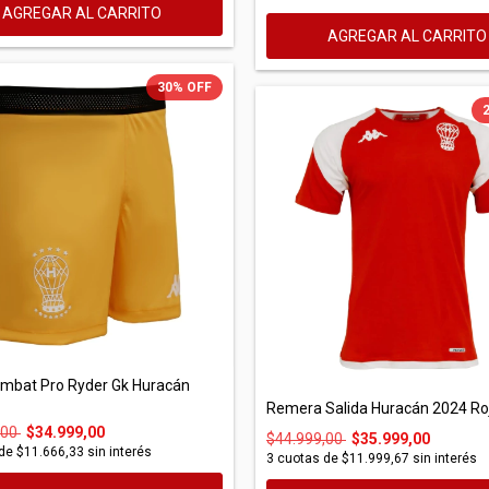
AGREGAR AL CARRITO
AGREGAR AL CARRITO
30
%
OFF
ombat Pro Ryder Gk Huracán
Remera Salida Huracán 2024 Ro
,00
$34.999,00
$44.999,00
$35.999,00
 de
$11.666,33
sin interés
3
cuotas de
$11.999,67
sin interés