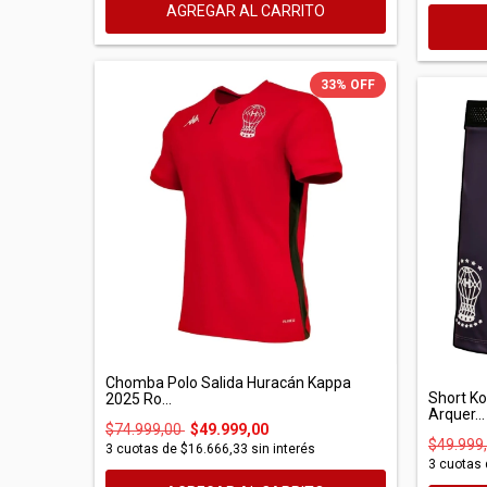
AGREGAR AL CARRITO
33
%
OFF
Chomba Polo Salida Huracán Kappa
Short K
2025 Ro...
Arquer...
$74.999,00
$49.999,00
$49.999
3
cuotas de
$16.666,33
sin interés
3
cuotas