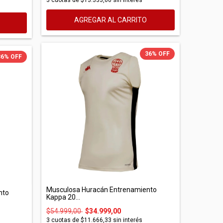
AGREGAR AL CARRITO
36
%
OFF
36
%
OFF
Musculosa Huracán Entrenamiento
nto
Kappa 20...
$54.999,00
$34.999,00
3
cuotas de
$11.666,33
sin interés