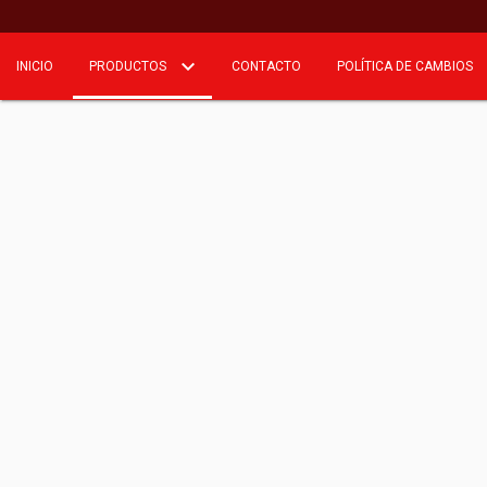
INICIO
PRODUCTOS
CONTACTO
POLÍTICA DE CAMBIOS