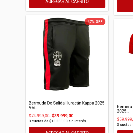
AGREGAR AL CARRITO
47
%
OFF
Bermuda De Salida Huracán Kappa 2025
Remera 
Ver...
2025...
$74.999,00
$39.999,00
$59.999
3
cuotas de
$13.333,00
sin interés
3
cuotas