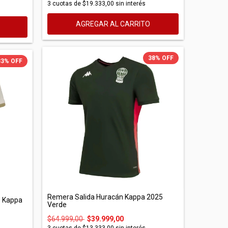
3
cuotas de
$19.333,00
sin interés
AGREGAR AL CARRITO
38
%
OFF
33
%
OFF
Remera Salida Huracán Kappa 2025
o Kappa
Verde
$64.999,00
$39.999,00
3
cuotas de
$13.333,00
sin interés