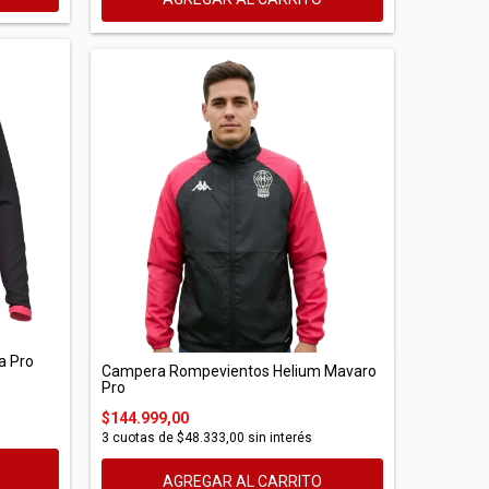
a Pro
Campera Rompevientos Helium Mavaro
Pro
$144.999,00
3
cuotas de
$48.333,00
sin interés
AGREGAR AL CARRITO