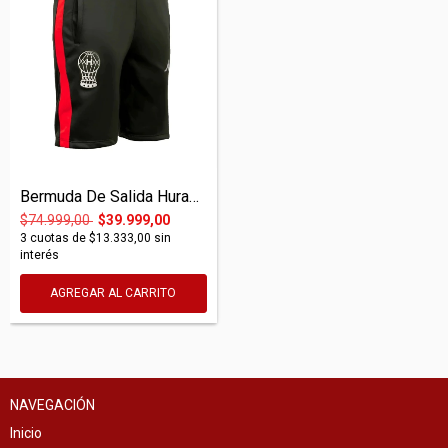
Bermuda De Salida Huracán Kappa 2025 Ver...
$74.999,00
$39.999,00
3
cuotas de
$13.333,00
sin
interés
AGREGAR AL CARRITO
NAVEGACIÓN
Inicio