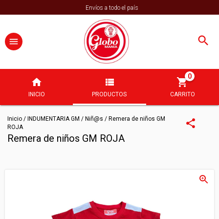
Envíos a todo el país
0
INICIO
PRODUCTOS
CARRITO
Inicio
/
INDUMENTARIA GM
/
Niñ@s
/
Remera de niños GM
ROJA
Remera de niños GM ROJA